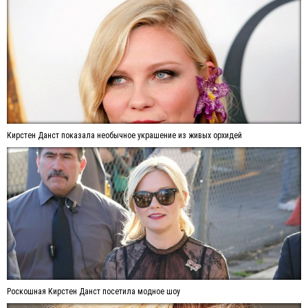
Кирстен Данст показала необычное украшение из живых орхидей
Роскошная Кирстен Данст посетила модное шоу