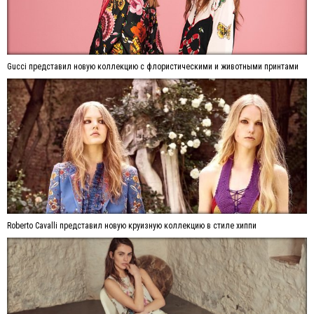
Gucci представил новую коллекцию с флористическими и животными принтами
Roberto Cavalli представил новую круизную коллекцию в стиле хиппи