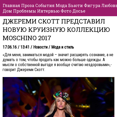
Главная
Проза
События
Мода
Бьюти
Фигура
Любов
Дом
Проблемы
Интервью
Фото
Досье
ДЖЕРЕМИ СКОТТ ПРЕДСТАВИЛ
НОВУЮ КРУИЗНУЮ КОЛЛЕКЦИЮ
MOSCHINO 2017
17.06.16 / 13:41 /
Новости
/
Мода и стиль
«Для меня, заниматься модой – значит расширять сознание, а не
думать о том, чтобы продать как можно больше одежды. А
мысли о собственной выгоде я вообще считаю нездоровыми»,-
говорит Джереми Скотт.