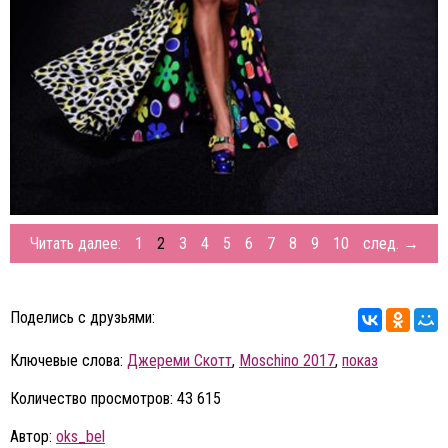
Читать далее:
1
2
3
4
5
6
7
8
9
10
след. →
Поделись с друзьями:
Ключевые слова:
Джереми Скотт
,
Moschino 2017
,
показ
Количество просмотров: 43 615
Автор:
oks_bel