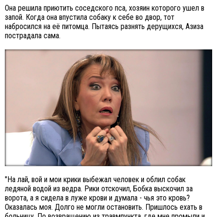
Она решила приютить соседского пса, хозяин которого ушел в
запой. Когда она впустила собаку к себе во двор, тот
набросился на её питомца. Пытаясь разнять дерущихся, Азиза
пострадала сама.
"На лай, вой и мои крики выбежал человек и облил собак
ледяной водой из ведра. Рики отскочил, Бобка выскочил за
ворота, а я сидела в луже крови и думала - чья это кровь?
Оказалась моя. Долго не могли остановить. Пришлось ехать в
больницу. По возвращению из травмпункта, где мне промыли и