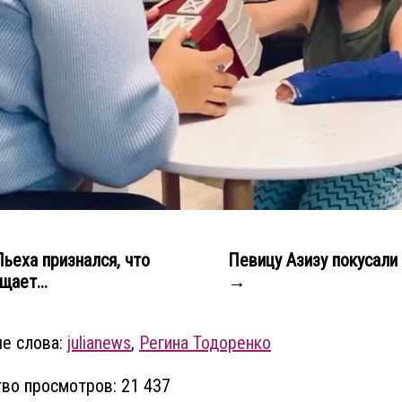
ьеха признался, что
Певицу Азизу покусали
щает...
→
е слова:
julianews
,
Регина Тодоренко
во просмотров: 21 437