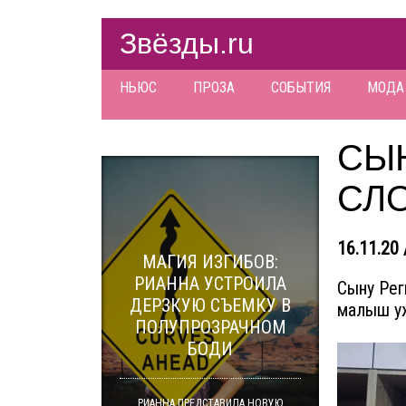
Звёзды.ru
НЬЮС
ПРОЗА
СОБЫТИЯ
МОДА
СЫ
СЛ
16.11.20 
МАГИЯ ИЗГИБОВ:
РИАННА УСТРОИЛА
Сыну Рег
ДЕРЗКУЮ СЪЕМКУ В
малыш уж
ПОЛУПРОЗРАЧНОМ
БОДИ
РИАННА ПРЕДСТАВИЛА НОВУЮ