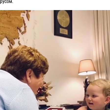
русом.