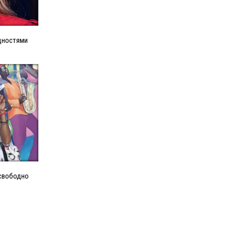
дностями
 свободно