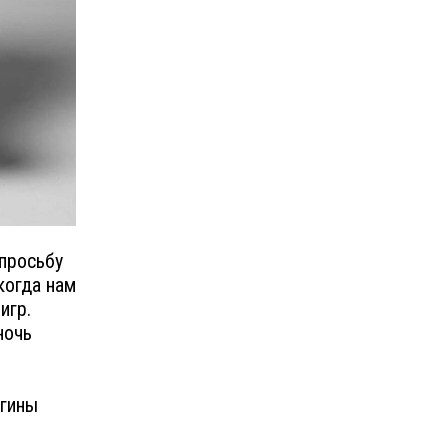
 просьбу
когда нам
игр.
ночь
егины