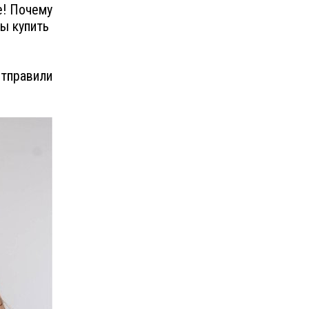
е! Почему
ы купить
отправили