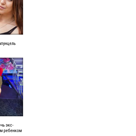
апунцель
чь экс-
им ребенком