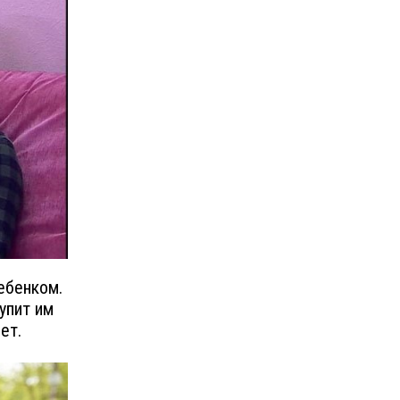
ебенком.
упит им
ет.