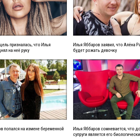
цель призналась, что Илья
Илья Яббаров заявил, что Алёна Р
нял на неё руку
будет рожать девочку
в попался на измене беременной
Илья Яббаров сомневается, что до
супруги является его биологическ