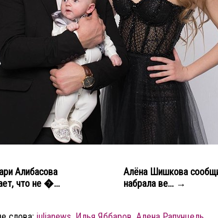
ари Алибасова
Алёна Шишкова сообщи
ет, что не �...
набрала ве... →
е слова:
julianews
,
Илья Яббаров
,
Алена Рапунцель