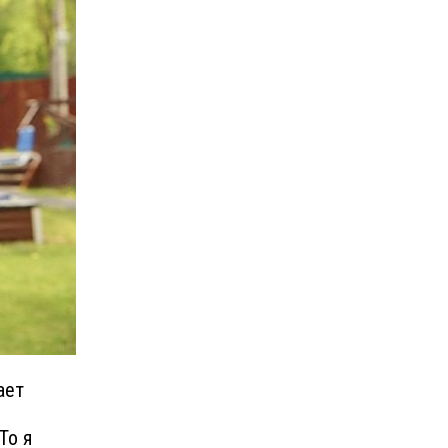
ает
То я