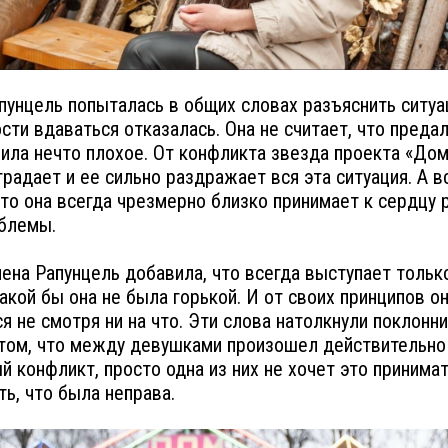
пунцель попыталась в общих словах разъяснить ситуа
сти вдаваться отказалась. Она не считает, что преда
ила нечто плохое. От конфликта звезда проекта «Дом
традает и ее сильно раздражает вся эта ситуация. А в
что она всегда чрезмерно близко принимает к сердцу 
блемы.
ена Рапунцель добавила, что всегда выступает тольк
какой бы она не была горькой. И от своих принципов он
ся не смотря ни на что. Эти слова натолкнули поклонн
том, что между девушками произошел действительно
й конфликт, просто одна из них не хочет это принимат
ть, что была неправа.