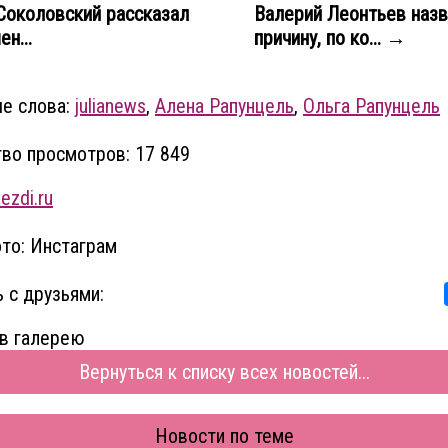
околовский рассказал
Валерий Леонтьев наз
н...
причину, по ко... →
е слова:
julianews
,
Алена Рапунцель
,
Ольга Рапунцель
во просмотров: 17 849
ezdi.ru
то: Инстаграм
 с друзьями:
в галерею
Вернуться к списку всех новостей...
Новости по теме