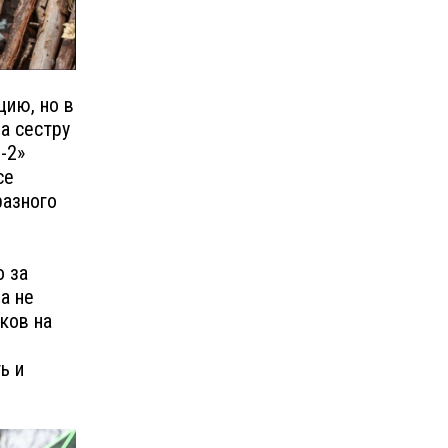
цию, но в
ла сестру
-2»
се
разного
о за
а не
иков на
ь и