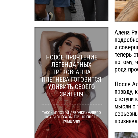
Алена Ра
подробно
и соверш
теперь с
НОВОЕ ПРОЧТЕНИЕ
потому, 
ЛЕГЕНДАРНЫХ
рода про
ТРЕКОВ: АННА
ПЛЕТНЕВА ГОТОВИТСЯ
После Ал
УДИВИТЬ СВОЕГО
правду, 
ЗРИТЕЛЯ
отступит
мысли о 
серьезны
ТАКОЙ «ПЛОХОЙ ДЕВОЧКИ» НАШЕГО
ШОУ-БИЗНЕСА ВЫ ТОЧНО ЕЩЕ НЕ
признава
СЛЫШАЛИ!