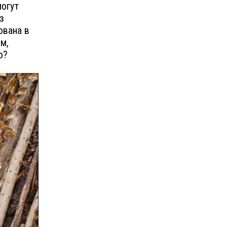
могут
з
ована в
м,
о?