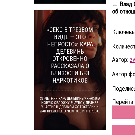
← Влад С
об отноше
«СЕКС В ТРЕЗВОМ
Ключевы
ВИДЕ — ЭТО
НЕПРОСТО»: КАРА
Количест
ДЕЛЕВИНЬ
ОТКРОВЕННО
Автор:
zv
РАССКАЗАЛА О
БЛИЗОСТИ БЕЗ
Автор фо
НАРКОТИКОВ
Поделись
33-ЛЕТНЯЯ КАРА ДЕЛЕВИНЬ УКРАСИЛА
Перейти 
НОВУЮ ОБЛОЖКУ PLAYBOY, ПРИНЯВ
УЧАСТИЕ В ДЕРЗКОЙ ФОТОСЕССИИ И
ДАВ ПРЕДЕЛЬНО ЧЕСТНОЕ ИНТЕРВЬЮ.