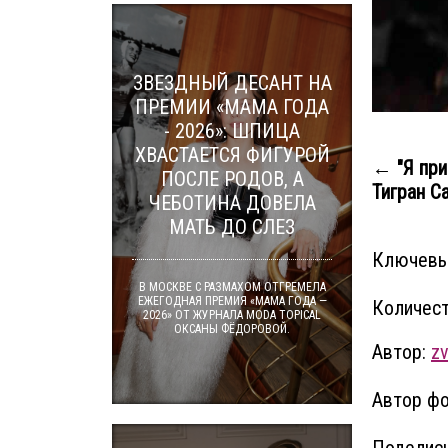
ЗВЕЗДНЫЙ ДЕСАНТ НА
ПРЕМИИ «МАМА ГОДА
- 2026»: ШПИЦА
ХВАСТАЕТСЯ ФИГУРОЙ
← "Я при
ПОСЛЕ РОДОВ, А
Тигран С
ЧЕБОТИНА ДОВЕЛА
МАТЬ ДО СЛЕЗ
Ключевы
В МОСКВЕ С РАЗМАХОМ ОТГРЕМЕЛА
ЕЖЕГОДНАЯ ПРЕМИЯ «МАМА ГОДА —
Количест
2026» ОТ ЖУРНАЛА MODA TOPICAL
ОКСАНЫ ФЁДОРОВОЙ.
Автор:
zv
Автор фо
Поделись