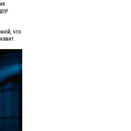
ма
друг
ной, что
кавит.