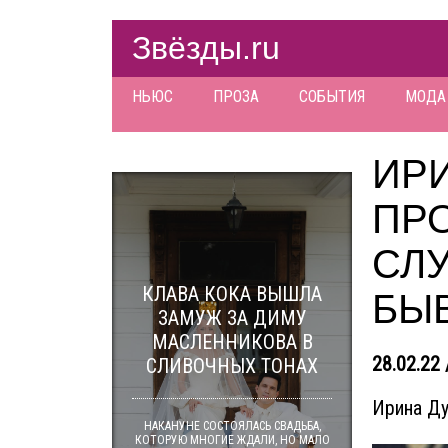
Звёзды.ru
НЬЮС
ПРОЗА
СОБЫТИЯ
МОДА
ИР
ПР
СЛ
КЛАВА КОКА ВЫШЛА
БЫ
ЗАМУЖ ЗА ДИМУ
МАСЛЕННИКОВА В
28.02.22 
СЛИВОЧНЫХ ТОНАХ
Ирина Ду
НАКАНУНЕ СОСТОЯЛАСЬ СВАДЬБА,
КОТОРУЮ МНОГИЕ ЖДАЛИ, НО МАЛО