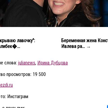
крываю лавочку":
Беременная жена Конс
алибек�...
Ивлева ра... →
е слова:
julianews
,
Ирина Дубцова
во просмотров: 19 500
ezdi.ru
то: Инстаграм
 с друзьями: