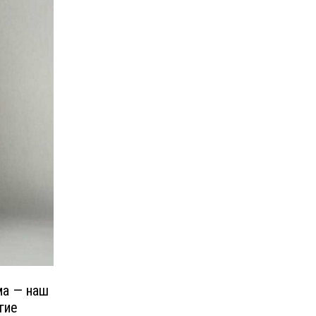
ма — наш
гие