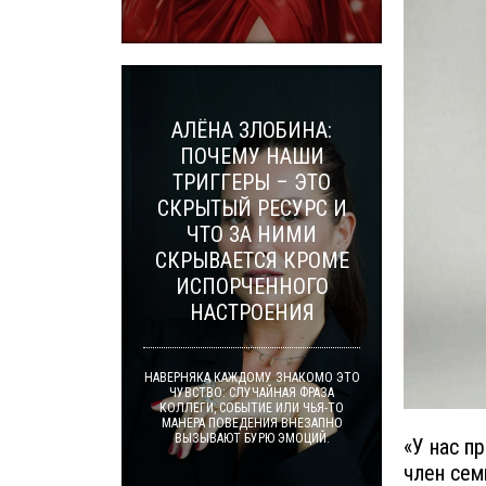
АЛЁНА ЗЛОБИНА:
ПОЧЕМУ НАШИ
ТРИГГЕРЫ – ЭТО
СКРЫТЫЙ РЕСУРС И
ЧТО ЗА НИМИ
СКРЫВАЕТСЯ КРОМЕ
ИСПОРЧЕННОГО
НАСТРОЕНИЯ
НАВЕРНЯКА КАЖДОМУ ЗНАКОМО ЭТО
ЧУВСТВО: СЛУЧАЙНАЯ ФРАЗА
КОЛЛЕГИ, СОБЫТИЕ ИЛИ ЧЬЯ-ТО
МАНЕРА ПОВЕДЕНИЯ ВНЕЗАПНО
ВЫЗЫВАЮТ БУРЮ ЭМОЦИЙ.
«У нас п
член сем