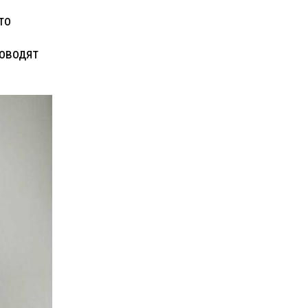
то
и
роводят