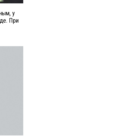
ным, у
оде. При