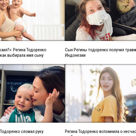
аил?»: Регина Тодоренко
Сын Регины тодоренко получил травм
 как выбирала имя сыну
Индонезии
Тодоренко сломал руку
Регина Тодоренко вспомнила о несча