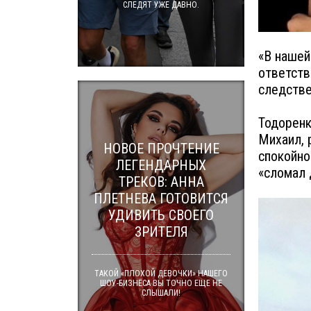
СЛЕДЯТ УЖЕ ДАВНО.
«В нашей
ответств
следстве
Тодоренк
Михаил, 
НОВОЕ ПРОЧТЕНИЕ
спокойно
ЛЕГЕНДАРНЫХ
«сломал 
ТРЕКОВ: АННА
ПЛЕТНЕВА ГОТОВИТСЯ
УДИВИТЬ СВОЕГО
ЗРИТЕЛЯ
ТАКОЙ «ПЛОХОЙ ДЕВОЧКИ» НАШЕГО
ШОУ-БИЗНЕСА ВЫ ТОЧНО ЕЩЕ НЕ
СЛЫШАЛИ!