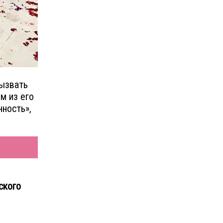
вызвать
м из его
нность»,
ского