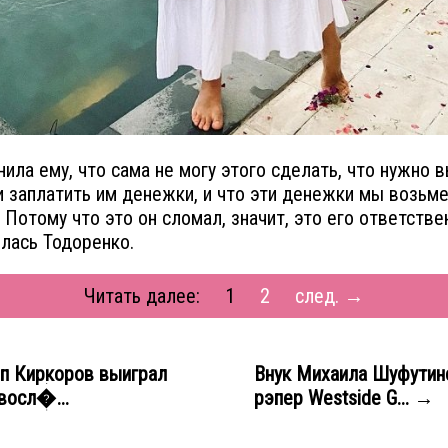
нила ему, что сама не могу этого сделать, что нужно 
и заплатить им денежки, и что эти денежки мы возьме
. Потому что это он сломал, значит, это его ответстве
лась Тодоренко.
Читать далее:
1
2
след. →
п Киркоров выиграл
Внук Михаила Шуфутин
авосл�...
рэпер Westside G... →