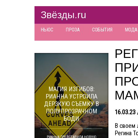
Звёзды.ru
НЬЮС
ПРОЗА
СОБЫТИЯ
МОДА
РЕ
ПРИ
ПР
МАГИЯ ИЗГИБОВ:
МА
РИАННА УСТРОИЛА
ДЕРЗКУЮ СЪЕМКУ В
ПОЛУПРОЗРАЧНОМ
16.03.23 
БОДИ
В своем 
Регина Т
РИАННА ПРЕДСТАВИЛА НОВУЮ