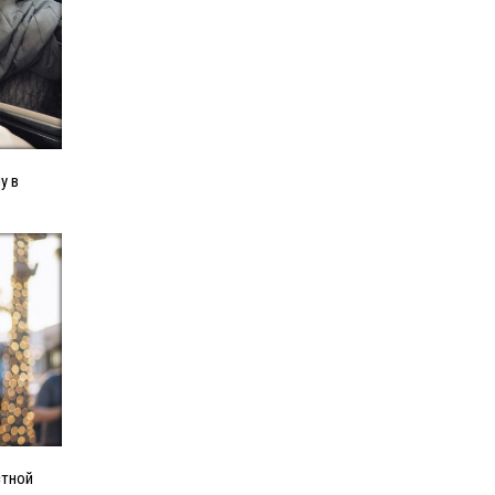
у в
стной