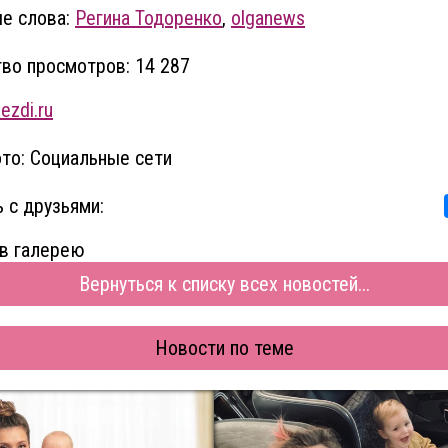
е слова:
Регина Тодоренко
,
olganews
во просмотров: 14 287
ezdi.ru
то: Социальные сети
 с друзьями:
в галерею
Вернуться к списку всех новостей...
Новости по теме