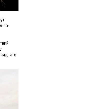
сут
инно-
тний
е
нял, что