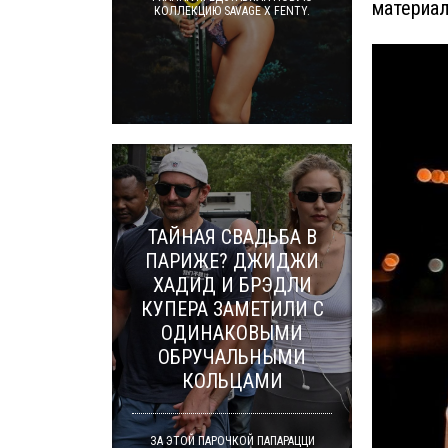
материал
КОЛЛЕКЦИЮ SAVAGE X FENTY.
ТАЙНАЯ СВАДЬБА В
ПАРИЖЕ? ДЖИДЖИ
ХАДИД И БРЭДЛИ
КУПЕРА ЗАМЕТИЛИ С
ОДИНАКОВЫМИ
ОБРУЧАЛЬНЫМИ
КОЛЬЦАМИ
ЗА ЭТОЙ ПАРОЧКОЙ ПАПАРАЦЦИ