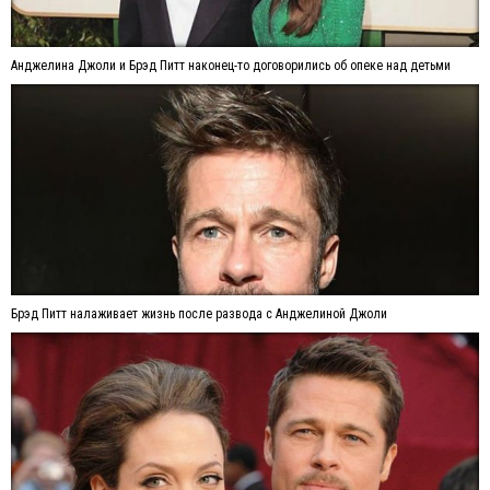
Анджелина Джоли и Брэд Питт наконец-то договорились об опеке над детьми
Брэд Питт налаживает жизнь после развода с Анджелиной Джоли