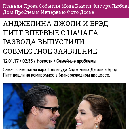
Главная
Проза
События
Мода
Бьюти
Фигура
Любов
Дом
Проблемы
Интервью
Фото
Досье
АНДЖЕЛИНА ДЖОЛИ И БРЭД
ПИТТ ВПЕРВЫЕ С НАЧАЛА
РАЗВОДА ВЫПУСТИЛИ
СОВМЕСТНОЕ ЗАЯВЛЕНИЕ
12.01.17 / 02:35 /
Новости
/
Семейные проблемы
Самая знаменитая пара Голливуда Анджелина Джоли и Брэд
Питт пошли на компромисс в бракоразводном процессе.