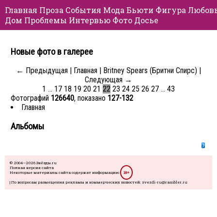
Главная
Проза
События
Мода
Бьюти
Фигура
Любов
Дом
Проблемы
Интервью
Фото
Досье
Новые фото в галерее
← Предыдущая
|
Главная
|
Britney Spears (Бритни Спирс)
|
Следующая →
1
…
17
18
19
20
21
22
23
24
25
26
27
…
43
Фотографий
126640
, показано
127-132
Главная
Альбомы
© 2004—2026 Звёзды.ru
Полная версия сайта
Некоторые материалы сайта содержат информацию
18+
| По вопросам размещения рекламы и коммерческих новостей: zvezdi-ru@rambler.ru