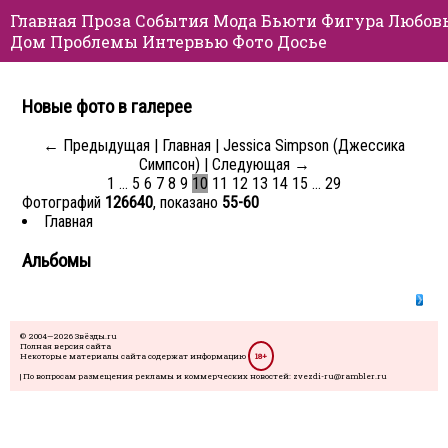
Главная
Проза
События
Мода
Бьюти
Фигура
Любов
Дом
Проблемы
Интервью
Фото
Досье
Новые фото в галерее
← Предыдущая
|
Главная
|
Jessica Simpson (Джессика
Симпсон)
|
Следующая →
1
…
5
6
7
8
9
10
11
12
13
14
15
…
29
Фотографий
126640
, показано
55-60
Главная
Альбомы
© 2004—2026 Звёзды.ru
Полная версия сайта
Некоторые материалы сайта содержат информацию
18+
| По вопросам размещения рекламы и коммерческих новостей: zvezdi-ru@rambler.ru