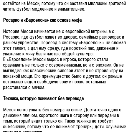
остаётся на Месси, потому что он заставил миллионы зрителей
читать футбол медленнее и внимательнее.
Росарио и «Барселона» как основа мифа
История Месси начинается не с европейской витрины, а с
Росарио, где футбол живёт во дворах, семейных разговорах и
раннем упрямстве. Переезд в систему «Барселоны» не сломал
этот талант, а дал ему среду, где короткий пас, движение и
уважение к мячу были частью общей культуры.
В «Барселоне» Месси вырос в игрока, которого стали
сравнивать не только с современниками, но и с эпохами. Он не
выглядел как классический силовой атлет и не строил игру на
показной мощи. Его преимущество было в другом: он раньше
остальных видел свободную зону и позже остальных
расставался с мячом.
Техника, которую понимают без перевода
Месси легко узнать без номера на спине. Достаточно одного
движения плечом, короткого шага в сторону или передачи в
темп, который видит только он. Такая техника не требует
объяснений, потому что её понимают тренеры, дети, случайные