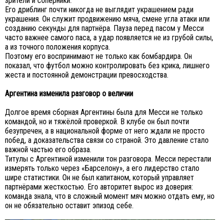
зрители и соперники.
Его дриблинг почти никогда не выглядит украшением ради
украшения. Он служит продвижению мяча, смене угла атаки или
созданию секунды для партнёра. Пауза перед пасом у Месси
часто важнее самого паса, а удар появляется не из грубой силы,
а из точного положения корпуса.
Поэтому его воспринимают не только как бомбардира. Он
показал, что футбол можно контролировать без крика, лишнего
жеста и постоянной демонстрации превосходства.
Аргентина изменила разговор о величии
Долгое время сборная Аргентины была для Месси не только
командой, но и тяжёлой проверкой. В клубе он был почти
безупречен, а в национальной форме от него ждали не просто
побед, а доказательства связи со страной. Это давление стало
важной частью его образа.
Титулы с Аргентиной изменили тон разговора. Месси перестали
измерять только через «Барселону», а его лидерство стало
шире статистики. Он не был капитаном, который управляет
партнёрами жесткостью. Его авторитет вырос из доверия:
команда знала, что в сложный момент мяч можно отдать ему, но
он не обязательно оставит эпизод себе.