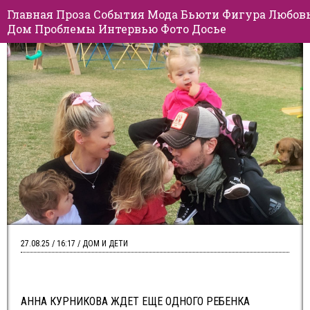
Главная
Проза
События
Мода
Бьюти
Фигура
Любов
Дом
Проблемы
Интервью
Фото
Досье
27.08.25 / 16:17 / ДОМ И ДЕТИ
АННА КУРНИКОВА ЖДЕТ ЕЩЕ ОДНОГО РЕБЕНКА