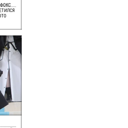
 ФОКС
ВЕТИЛСЯ
ОТО