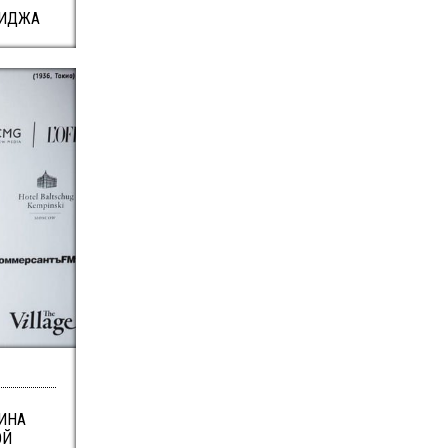
МИДЖА
ИНА
ОЙ