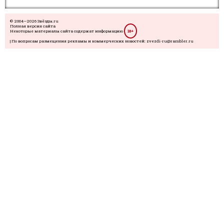
© 2004—2026 Звёзды.ru
Полная версия сайта
Некоторые материалы сайта содержат информацию
18+
| По вопросам размещения рекламы и коммерческих новостей: zvezdi-ru@rambler.ru