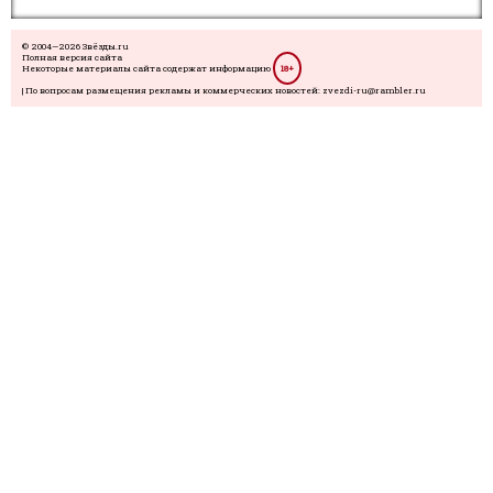
© 2004—2026 Звёзды.ru
Полная версия сайта
Некоторые материалы сайта содержат информацию
18+
| По вопросам размещения рекламы и коммерческих новостей: zvezdi-ru@rambler.ru