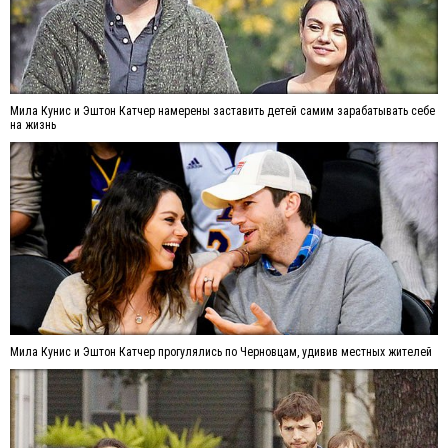
Мила Кунис и Эштон Катчер намерены заставить детей самим зарабатывать себе
на жизнь
Мила Кунис и Эштон Катчер прогулялись по Черновцам, удивив местных жителей