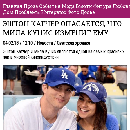
Главная
Проза
События
Мода
Бьюти
Фигура
Любов
Дом
Проблемы
Интервью
Фото
Досье
ЭШТОН КАТЧЕР ОПАСАЕТСЯ, ЧТО
МИЛА КУНИС ИЗМЕНИТ ЕМУ
04.02.18 / 12:10 /
Новости
/
Светская хроника
Эштон Катчер и Мила Кунис являются одной из самых красивых
пар в мировой киноиндустрии.