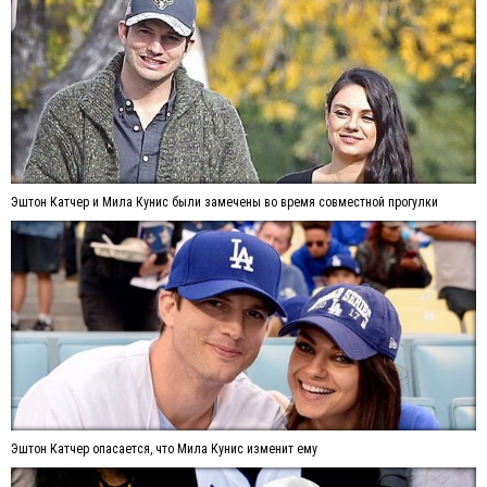
Эштон Катчер и Мила Кунис были замечены во время совместной прогулки
Эштон Катчер опасается, что Мила Кунис изменит ему