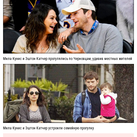
Мила Кунис и Эштон Катчер прогулялись по Черновцам, удивив местных жителей
Мила Кунис и Эштон Катчер устроили семейную прогулку