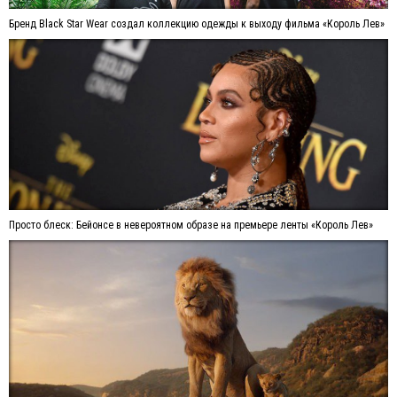
Бренд Black Star Wear создал коллекцию одежды к выходу фильма «Король Лев»
Просто блеск: Бейонсе в невероятном образе на премьере ленты «Король Лев»