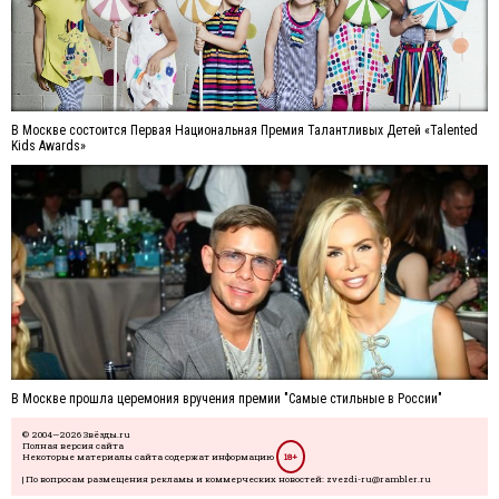
В Москве состоится Первая Национальная Премия Талантливых Детей «Talented
Kids Awards»
В Москве прошла церемония вручения премии "Самые стильные в России"
© 2004—2026 Звёзды.ru
Полная версия сайта
Некоторые материалы сайта содержат информацию
18+
| По вопросам размещения рекламы и коммерческих новостей: zvezdi-ru@rambler.ru