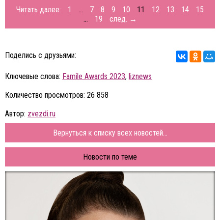
Читать далее:
1
...
7
8
9
10
11
12
13
14
15
...
19
след. →
Поделись с друзьями:
Ключевые слова:
Famile Awards 2023
,
liznews
Количество просмотров: 26 858
Автор:
zvezdi.ru
Вернуться к списку всех новостей...
Новости по теме