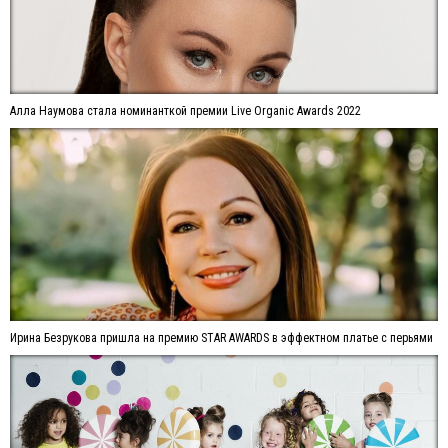
Алла Наумова стала номинанткой премии Live Organic Awards 2022
Ирина Безрукова пришла на премию STAR AWARDS в эффектном платье с перьями