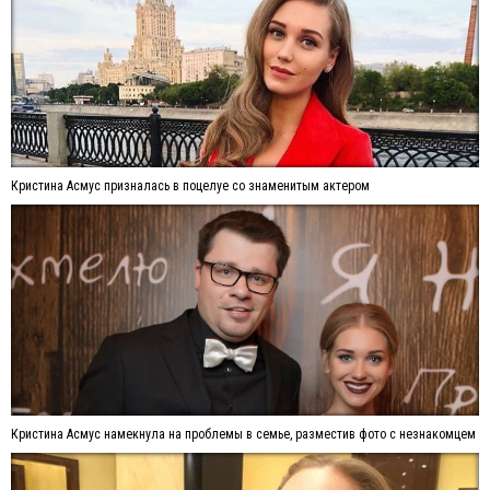
Кристина Асмус призналась в поцелуе со знаменитым актером
Кристина Асмус намекнула на проблемы в семье, разместив фото с незнакомцем