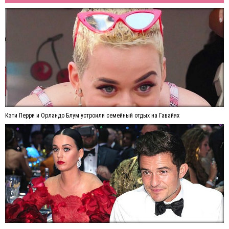
Кэти Перри и Орландо Блум устроили семейный отдых на Гавайях