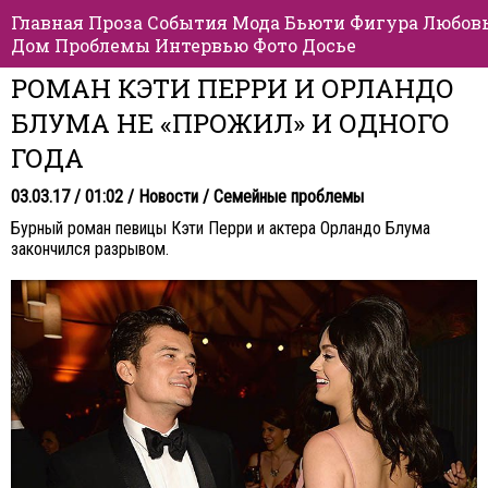
Главная
Проза
События
Мода
Бьюти
Фигура
Любов
Дом
Проблемы
Интервью
Фото
Досье
РОМАН КЭТИ ПЕРРИ И ОРЛАНДО
БЛУМА НЕ «ПРОЖИЛ» И ОДНОГО
ГОДА
03.03.17 / 01:02 /
Новости
/
Семейные проблемы
Бурный роман певицы Кэти Перри и актера Орландо Блума
закончился разрывом.