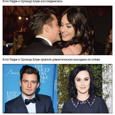
Кэти Перри и Орландо Блум воссоединились
Кэти Перри и Орландо Блум провели романтические выходные на пляже