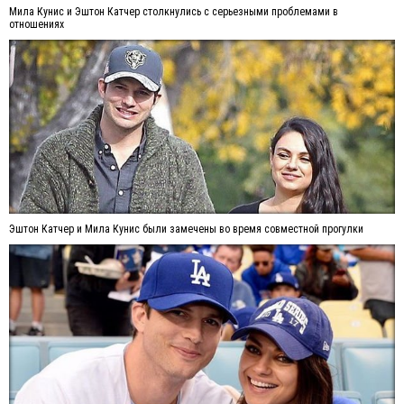
Мила Кунис и Эштон Катчер столкнулись с серьезными проблемами в
отношениях
Эштон Катчер и Мила Кунис были замечены во время совместной прогулки