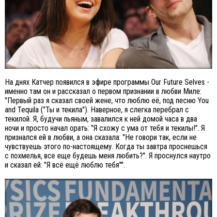
На днях Катчер появился в эфире программы Our Future Selves -
именно там он и рассказал о первом признании в любви Миле:
"Первый раз я сказал своей жене, что люблю её, под песню You
and Tequila ("Ты и текила"). Наверное, я слегка перебрал с
текилой. Я, будучи пьяным, завалился к ней домой часа в два
ночи и просто начал орать: "Я схожу с ума от тебя и текилы!". Я
признался ей в любви, а она сказала: "Не говори так, если не
чувствуешь этого по-настоящему. Когда ты завтра проснешься
с похмелья, все еще будешь меня любить?". Я проснулся наутро
и сказал ей: "Я всё ещё люблю тебя"".