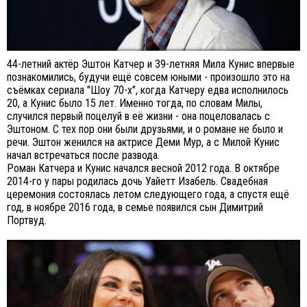
44-летний актёр Эштон Катчер и 39-летняя Мила Кунис впервые
познакомились, будучи ещё совсем юными - произошло это на
съёмках сериала "Шоу 70-х", когда Катчеру едва исполнилось
20, а Кунис было 15 лет. Именно тогда, по словам Милы,
случился первый поцелуй в её жизни - она поцеловалась с
Эштоном. С тех пор они были друзьями, и о романе не было и
речи. Эштон женился на актрисе Деми Мур, а с Милой Кунис
начал встречаться после развода.
Роман Катчера и Кунис начался весной 2012 года. В октябре
2014-го у пары родилась дочь Уайетт Изабель. Свадебная
церемония состоялась летом следующего года, а спустя ещё
год, в ноябре 2016 года, в семье появился сын Димитрий
Портвуд.