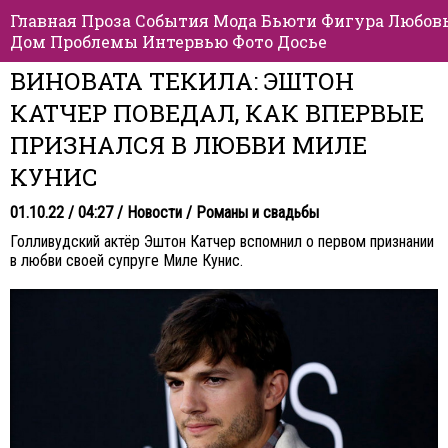
Главная
Проза
События
Мода
Бьюти
Фигура
Любов
Дом
Проблемы
Интервью
Фото
Досье
ВИНОВАТА ТЕКИЛА: ЭШТОН
КАТЧЕР ПОВЕДАЛ, КАК ВПЕРВЫЕ
ПРИЗНАЛСЯ В ЛЮБВИ МИЛЕ
КУНИС
01.10.22 / 04:27 /
Новости
/
Романы и свадьбы
Голливудский актёр Эштон Катчер вспомнил о первом признании
в любви своей супруге Миле Кунис.