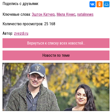
Поделись с друзьями:
Ключевые слова:
Эштон Катчер
,
Мила Кунис
,
natalinews
Количество просмотров: 25 168
Автор:
zvezdi.ru
Вернуться к списку всех новостей...
Новости по теме