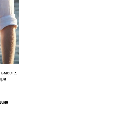
 вместе.
при
шана