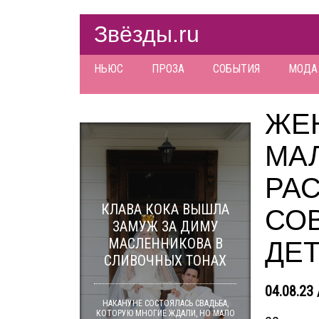
Звёзды.ru
НЬЮС
ПРОЗА
СОБЫТИЯ
МОДА
ЖЕ
МА
РА
КЛАВА КОКА ВЫШЛА
СО
ЗАМУЖ ЗА ДИМУ
МАСЛЕННИКОВА В
ДЕ
СЛИВОЧНЫХ ТОНАХ
04.08.23 
НАКАНУНЕ СОСТОЯЛАСЬ СВАДЬБА,
КОТОРУЮ МНОГИЕ ЖДАЛИ, НО МАЛО