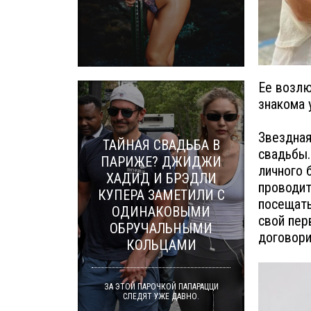
Ее возлю
знакома 
Звездная
ТАЙНАЯ СВАДЬБА В
свадьбы.
ПАРИЖЕ? ДЖИДЖИ
личного 
ХАДИД И БРЭДЛИ
проводит
КУПЕРА ЗАМЕТИЛИ С
посещать
ОДИНАКОВЫМИ
свой пер
ОБРУЧАЛЬНЫМИ
договори
КОЛЬЦАМИ
ЗА ЭТОЙ ПАРОЧКОЙ ПАПАРАЦЦИ
СЛЕДЯТ УЖЕ ДАВНО.