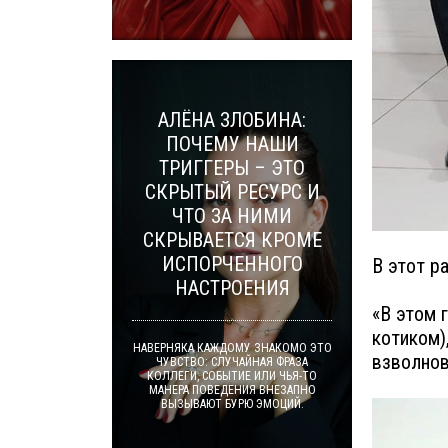
АЛЁНА ЗЛОБИНА:
ПОЧЕМУ НАШИ
ТРИГГЕРЫ – ЭТО
СКРЫТЫЙ РЕСУРС И
ЧТО ЗА НИМИ
СКРЫВАЕТСЯ КРОМЕ
ИСПОРЧЕННОГО
В этот р
НАСТРОЕНИЯ
«В этом 
котиком)
НАВЕРНЯКА КАЖДОМУ ЗНАКОМО ЭТО
взволнов
ЧУВСТВО: СЛУЧАЙНАЯ ФРАЗА
КОЛЛЕГИ, СОБЫТИЕ ИЛИ ЧЬЯ-ТО
МАНЕРА ПОВЕДЕНИЯ ВНЕЗАПНО
ВЫЗЫВАЮТ БУРЮ ЭМОЦИЙ.