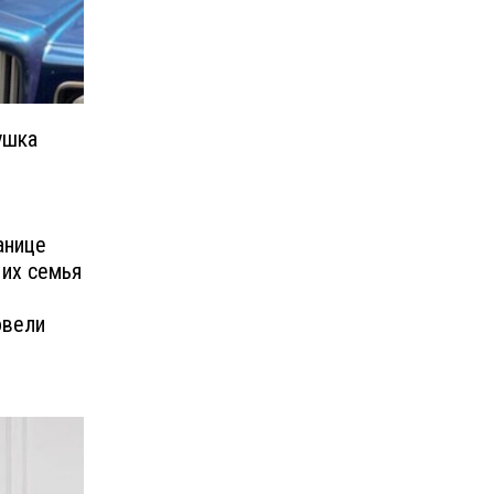
ушка
анице
 их семья
я
овели