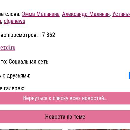
е слова:
Эмма Малинина
,
Александр Малинин
,
Устинь
а
,
olganews
во просмотров: 17 862
ezdi.ru
то: Социальная сеть
 с друзьями:
в галерею
Вернуться к списку всех новостей...
Новости по теме