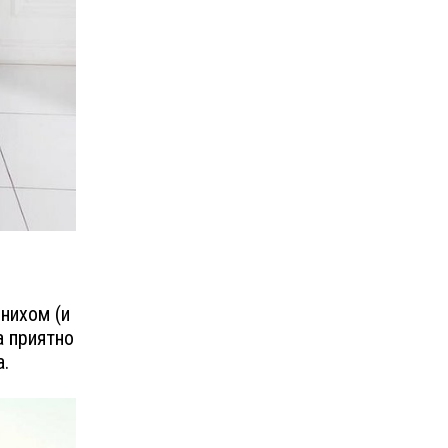
енихом (и
а приятно
а.