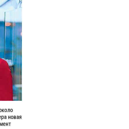
около
ера новая
омент