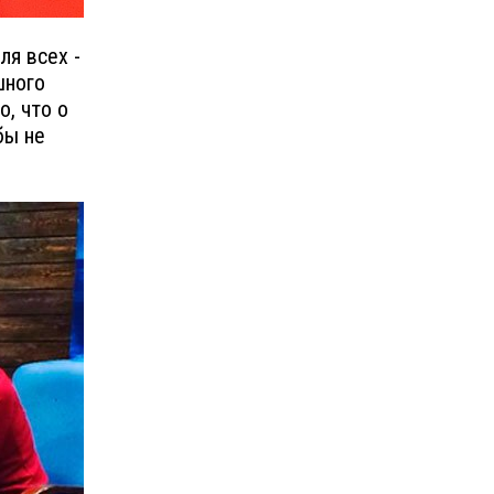
ля всех -
шного
, что о
бы не