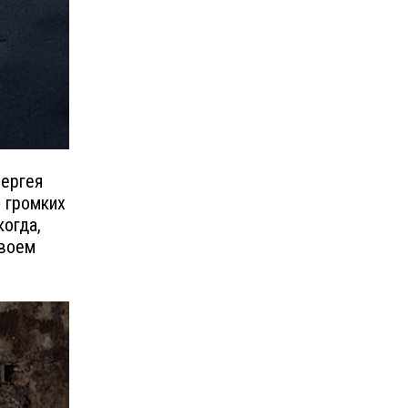
Сергея
м громких
когда,
своем