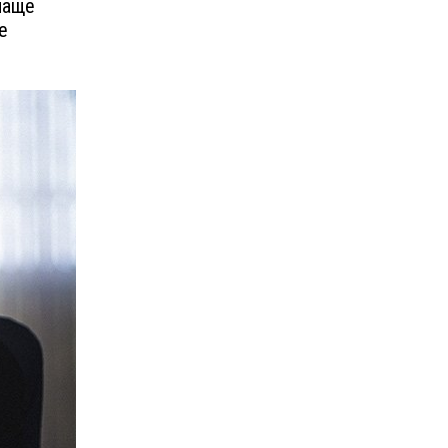
 чаще
е