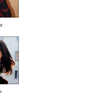
ду
ую