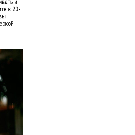
ивать и
те к 20-
 вы
ческой
я