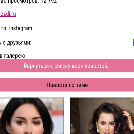
во просмотров: 12 792
ezdi.ru
то: Instagram
 с друзьями:
в галерею
Вернуться к списку всех новостей...
Новости по теме