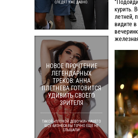
"Подойди
СЛЕДЯТ УЖЕ ДАВНО.
курить. 
летней, п
видите в
вечеринк
железная
НОВОЕ ПРОЧТЕНИЕ
ЛЕГЕНДАРНЫХ
ТРЕКОВ: АННА
ПЛЕТНЕВА ГОТОВИТСЯ
УДИВИТЬ СВОЕГО
ЗРИТЕЛЯ
ТАКОЙ «ПЛОХОЙ ДЕВОЧКИ» НАШЕГО
ШОУ-БИЗНЕСА ВЫ ТОЧНО ЕЩЕ НЕ
СЛЫШАЛИ!