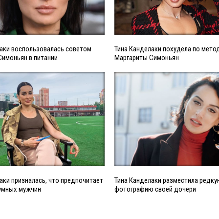
лаки воспользовалась советом
Тина Канделаки похудела по мето
Симоньян в питании
Маргариты Симоньян
аки призналась, что предпочитает
Тина Канделаки разместила редк
 умных мужчин
фотографию своей дочери