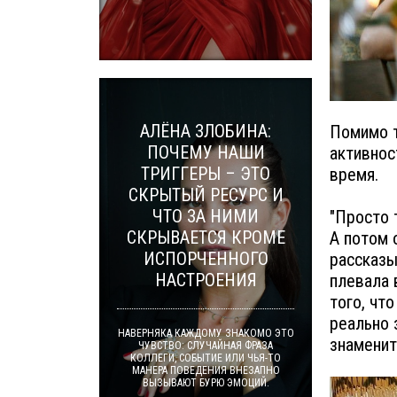
АЛЁНА ЗЛОБИНА:
Помимо т
ПОЧЕМУ НАШИ
активнос
ТРИГГЕРЫ – ЭТО
время.
СКРЫТЫЙ РЕСУРС И
ЧТО ЗА НИМИ
"Просто 
СКРЫВАЕТСЯ КРОМЕ
А потом 
ИСПОРЧЕННОГО
рассказы
НАСТРОЕНИЯ
плевала 
того, чт
реально 
НАВЕРНЯКА КАЖДОМУ ЗНАКОМО ЭТО
знаменит
ЧУВСТВО: СЛУЧАЙНАЯ ФРАЗА
КОЛЛЕГИ, СОБЫТИЕ ИЛИ ЧЬЯ-ТО
МАНЕРА ПОВЕДЕНИЯ ВНЕЗАПНО
ВЫЗЫВАЮТ БУРЮ ЭМОЦИЙ.