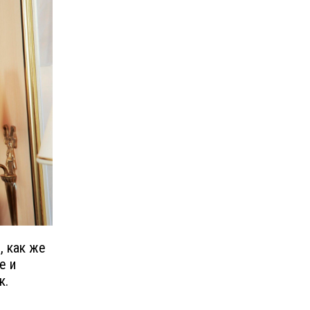
, как же
е и
к.