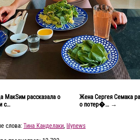
а МакSим рассказала о
Жена Сергея Семака р
 с...
о потер�... →
е слова:
Тина Канделаки
,
lilynews