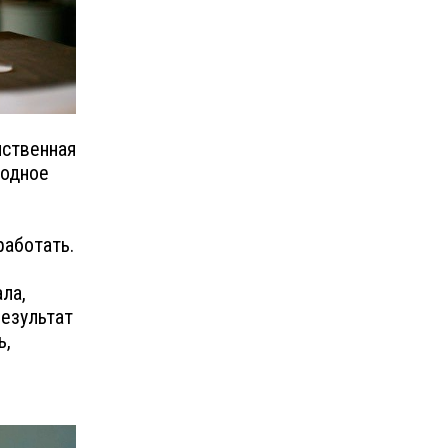
мственная
бодное
работать.
ла,
результат
ь,