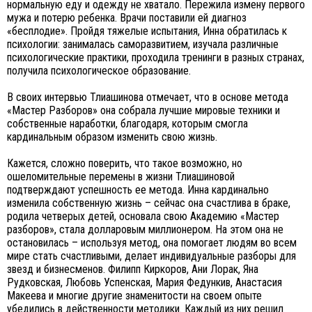
нормальную еду и одежду не хватало. Пережила измену первого
мужа и потерю ребенка. Врачи поставили ей диагноз
«бесплодие». Пройдя тяжелые испытания, Инна обратилась к
психологии: занималась саморазвитием, изучала различные
психологические практики, проходила тренинги в разных странах,
получила психологическое образование.
В своих интервью Тлиашинова отмечает, что в основе метода
«Мастер Разборов» она собрала лучшие мировые техники и
собственные наработки, благодаря, которым смогла
кардинальным образом изменить свою жизнь.
Кажется, сложно поверить, что такое возможно, но
ошеломительные перемены в жизни Тлиашиновой
подтверждают успешность ее метода. Инна кардинально
изменила собственную жизнь – сейчас она счастлива в браке,
родила четверых детей, основала свою Академию «Мастер
разборов», стала долларовым миллионером. На этом она не
остановилась – используя метод, она помогает людям во всем
мире стать счастливыми, делает индивидуальные разборы для
звезд и бизнесменов. Филипп Киркоров, Ани Лорак, Яна
Рудковская, Любовь Успенская, Мария Федункив, Анастасия
Макеева и многие другие знаменитости на своем опыте
убедились в действенности методики. Каждый из них решил