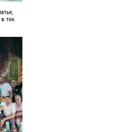
латье,
в тон.