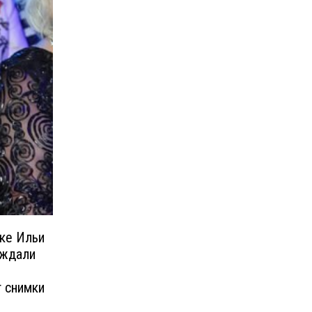
вке Ильи
уждали
т снимки