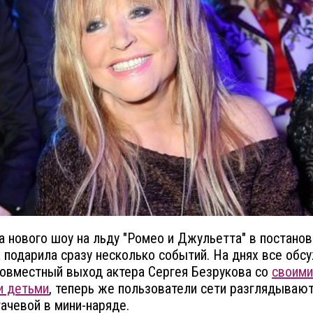
 нового шоу на льду "Ромео и Джульетта" в постано
 подарила сразу несколько событий. На днях все обс
овместный выход актера Сергея Безрукова со
своими
и детьми
, теперь же пользователи сети разглядываю
ачевой в мини-наряде.