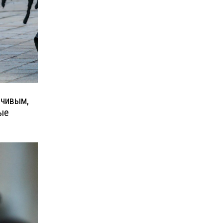
ечивым,
тые