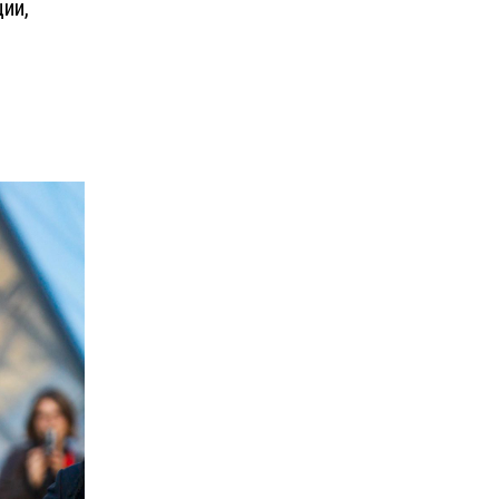
ии,
в