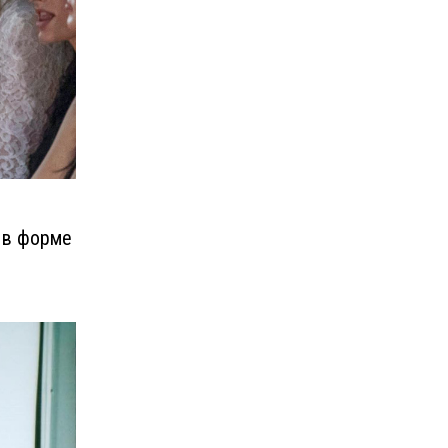
 в форме
о