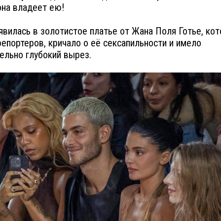
она владеет ею!
явилась в золотистое платье от Жана Поля Готье, кот
епортеров, кричало о её сексапильности и имело
ельно глубокий вырез.