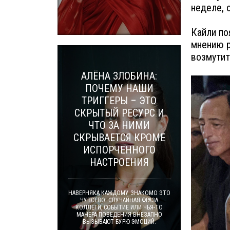
неделе, 
Кайли по
мнению р
возмутит
АЛЁНА ЗЛОБИНА:
ПОЧЕМУ НАШИ
ТРИГГЕРЫ – ЭТО
СКРЫТЫЙ РЕСУРС И
ЧТО ЗА НИМИ
СКРЫВАЕТСЯ КРОМЕ
ИСПОРЧЕННОГО
НАСТРОЕНИЯ
НАВЕРНЯКА КАЖДОМУ ЗНАКОМО ЭТО
ЧУВСТВО: СЛУЧАЙНАЯ ФРАЗА
КОЛЛЕГИ, СОБЫТИЕ ИЛИ ЧЬЯ-ТО
МАНЕРА ПОВЕДЕНИЯ ВНЕЗАПНО
ВЫЗЫВАЮТ БУРЮ ЭМОЦИЙ.