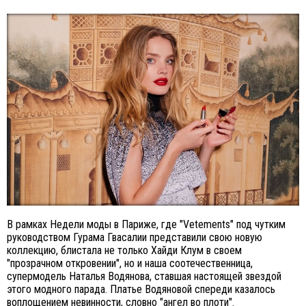
В рамках Недели моды в Париже, где "Vetements" под чутким
руководством Гурама Гвасалии представили свою новую
коллекцию, блистала не только Хайди Клум в своем
"прозрачном откровении", но и наша соотечественница,
супермодель Наталья Водянова, ставшая настоящей звездой
этого модного парада. Платье Водяновой спереди казалось
воплощением невинности, словно "ангел во плоти".