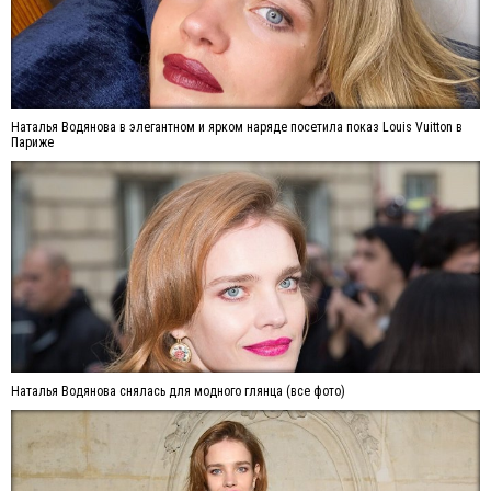
Наталья Водянова в элегантном и ярком наряде посетила показ Louis Vuitton в
Париже
Наталья Водянова снялась для модного глянца (все фото)