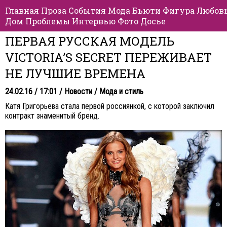
Главная
Проза
События
Мода
Бьюти
Фигура
Любов
Дом
Проблемы
Интервью
Фото
Досье
ПЕРВАЯ РУССКАЯ МОДЕЛЬ
VICTORIA’S SECRET ПЕРЕЖИВАЕТ
НЕ ЛУЧШИЕ ВРЕМЕНА
24.02.16 / 17:01 /
Новости
/
Мода и стиль
Катя Григорьева стала первой россиянкой, с которой заключил
контракт знаменитый бренд.