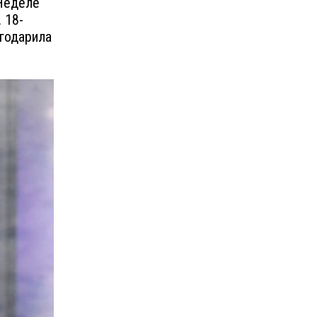
 Неделе
 18-
агодарила