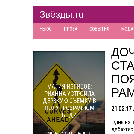
Звёзды.ru
НЬЮС
ПРОЗА
СОБЫТИЯ
МОДА
ДО
СТ
ПО
МАГИЯ ИЗГИБОВ:
РА
РИАННА УСТРОИЛА
ДЕРЗКУЮ СЪЕМКУ В
ПОЛУПРОЗРАЧНОМ
21.02.17 
БОДИ
Одна из 
дебютиро
РИАННА ПРЕДСТАВИЛА НОВУЮ