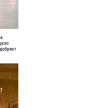
а.
ецело
одобряет