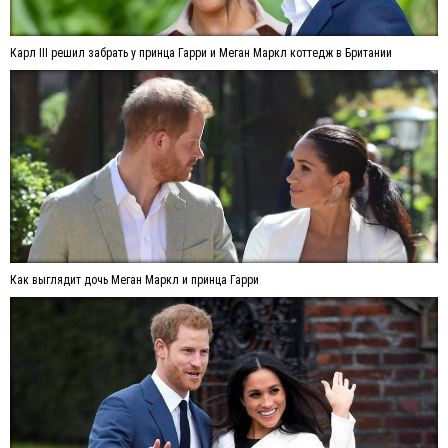
Карл III решил забрать у принца Гарри и Меган Маркл коттедж в Британии
Как выглядит дочь Меган Маркл и принца Гарри