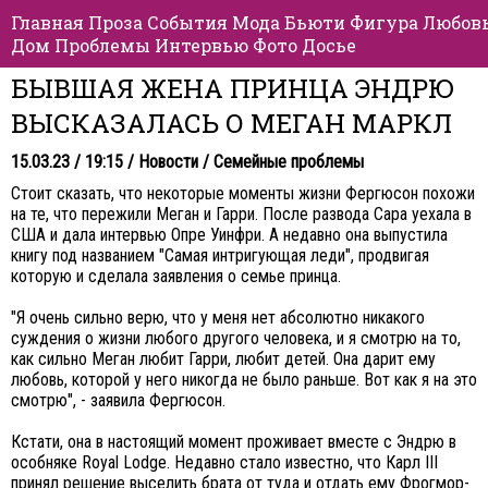
Главная
Проза
События
Мода
Бьюти
Фигура
Любов
Дом
Проблемы
Интервью
Фото
Досье
БЫВШАЯ ЖЕНА ПРИНЦА ЭНДРЮ
ВЫСКАЗАЛАСЬ О МЕГАН МАРКЛ
15.03.23 / 19:15 /
Новости
/
Семейные проблемы
Стоит сказать, что некоторые моменты жизни Фергюсон похожи
на те, что пережили Меган и Гарри. После развода Сара уехала в
США и дала интервью Опре Уинфри. А недавно она выпустила
книгу под названием "Самая интригующая леди", продвигая
которую и сделала заявления о семье принца.
"Я очень сильно верю, что у меня нет абсолютно никакого
суждения о жизни любого другого человека, и я смотрю на то,
как сильно Меган любит Гарри, любит детей. Она дарит ему
любовь, которой у него никогда не было раньше. Вот как я на это
смотрю", - заявила Фергюсон.
Кстати, она в настоящий момент проживает вместе с Эндрю в
особняке Royal Lodge. Недавно стало известно, что Карл III
принял решение выселить брата от туда и отдать ему Фрогмор-