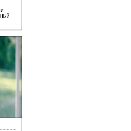
И:
ТНЫЙ