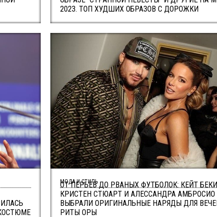
2023. ТОП ХУДШИХ ОБРАЗОВ С ДОРОЖКИ
МОДА И СТИЛЬ
ОТ ПЕРЬЕВ ДО РВАНЫХ ФУТБОЛОК: КЕЙТ БЕК
КРИСТЕН СТЮАРТ И АЛЕССАНДРА АМБРОСИО
ВИЛАСЬ
ВЫБРАЛИ ОРИГИНАЛЬНЫЕ НАРЯДЫ ДЛЯ ВЕЧЕ
 КОСТЮМЕ
РИТЫ ОРЫ