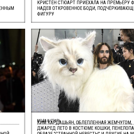
КРИСТЕН СТЮАРТ ПРИЕХАЛА НА ПРЕМЬЕРУ 
ВЕННЫМ
НАДЕВ ОТКРОВЕННОЕ БОДИ, ПОДЧЁРКИВАЮЩ
ФИГУРУ
МОДА И СТИЛЬ
КИМ КАРДАШЬЯН, ОБЛЕПЛЕННАЯ ЖЕМЧУГОМ,
ДЖАРЕД ЛЕТО В КОСТЮМЕ КОШКИ, ПЕНЕЛОПА
ННОЙ
ОБРАЗЕ "СТРАННОЙ НЕВЕСТЫ" И ДРУГИЕ НА M