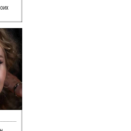
ВОИХ
ИН