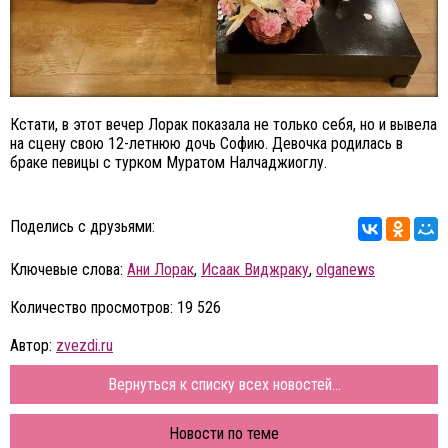
Кстати, в этот вечер Лорак показала не только себя, но и вывела
на сцену свою 12-летнюю дочь Софию. Девочка родилась в
браке певицы с турком Муратом Налчаджиоглу.
Поделись с друзьями:
Ключевые слова:
Ани Лорак
,
Исаак Виджраку
,
olganews
Количество просмотров: 19 526
Автор:
zvezdi.ru
Вернуться к списку всех новостей...
Новости по теме