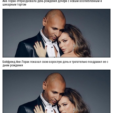
Ани Лорак отпраздновала день рождения дочери с новым возлюбленным и
шикарным тортом
Бойфренд Ани Лорак показал свою взрослую дочь и трогательно поздравил ее с
днем рождения