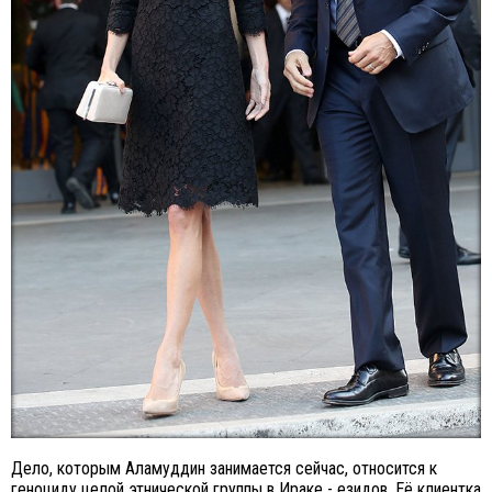
Дело, которым Аламуддин занимается сейчас, относится к
геноциду целой этнической группы в Ираке - езидов. Её клиентка