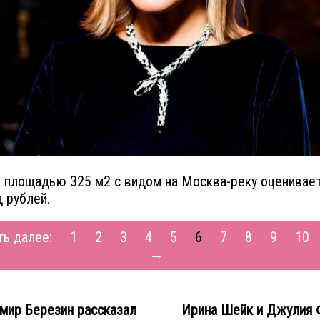
 площадью 325 м2 с видом на Москва-реку оценивает
 рублей.
ть далее:
1
2
3
4
5
6
7
8
9
10
→
мир Березин рассказал
Ирина Шейк и Джулия 