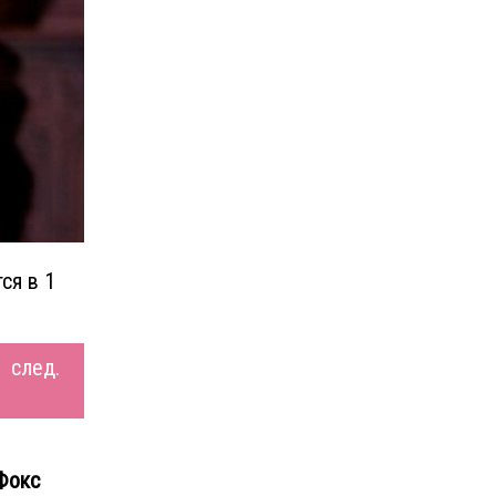
ся в 1
след.
Фокс