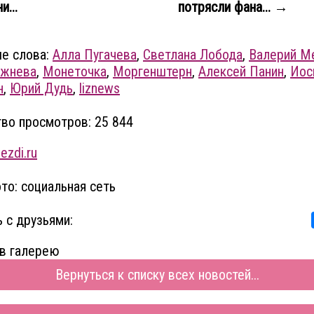
и...
потрясли фана... →
е слова:
Алла Пугачева
,
Светлана Лобода
,
Валерий М
ежнева
,
Монеточка
,
Моргенштерн
,
Алексей Панин
,
Иос
н
,
Юрий Дудь
,
liznews
во просмотров: 25 844
ezdi.ru
то: социальная сеть
 с друзьями:
в галерею
Вернуться к списку всех новостей...