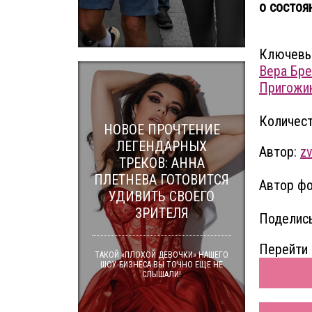
о состоян
Ключевы
Вера Бр
Пригожи
Количест
НОВОЕ ПРОЧТЕНИЕ
ЛЕГЕНДАРНЫХ
Автор:
zv
ТРЕКОВ: АННА
ПЛЕТНЕВА ГОТОВИТСЯ
Автор фо
УДИВИТЬ СВОЕГО
ЗРИТЕЛЯ
Поделись
Перейти 
ТАКОЙ «ПЛОХОЙ ДЕВОЧКИ» НАШЕГО
ШОУ-БИЗНЕСА ВЫ ТОЧНО ЕЩЕ НЕ
СЛЫШАЛИ!