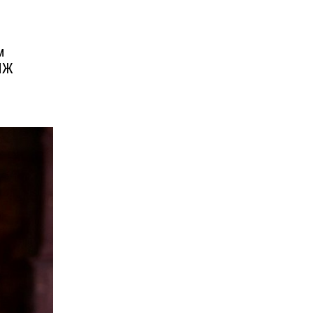
м
ПМЖ