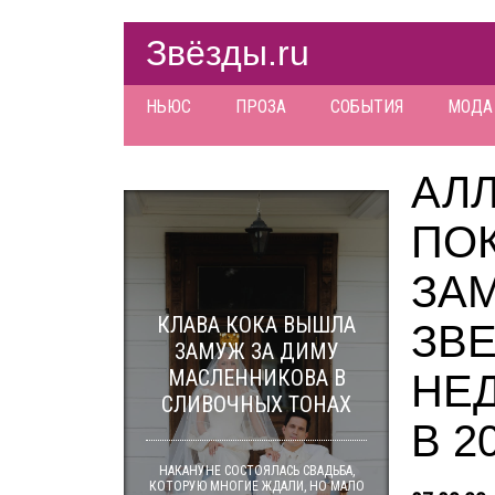
Звёзды.ru
НЬЮС
ПРОЗА
СОБЫТИЯ
МОДА
АЛЛ
ПО
ЗАМ
КЛАВА КОКА ВЫШЛА
ЗВ
ЗАМУЖ ЗА ДИМУ
МАСЛЕННИКОВА В
НЕ
СЛИВОЧНЫХ ТОНАХ
В 2
НАКАНУНЕ СОСТОЯЛАСЬ СВАДЬБА,
КОТОРУЮ МНОГИЕ ЖДАЛИ, НО МАЛО