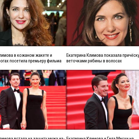
лимова в кожаном жакете и
Екатерина Климова показала причёску
огах посетила премьеру фильма
веточками рябины в волосах
лимова встала на защиту мужа из-
Екатерина Климова и Гела Месхи на