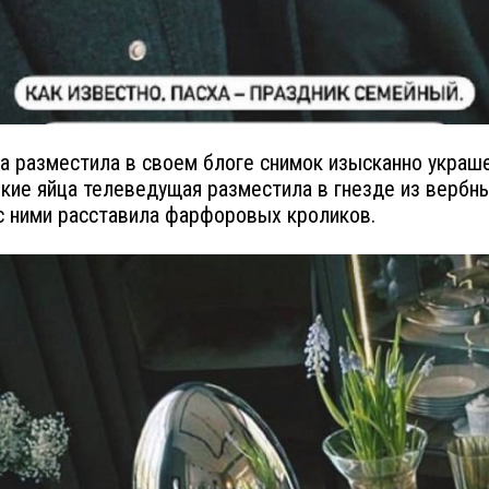
а разместила в своем блоге снимок изысканно украш
ркие яйца телеведущая разместила в гнезде из вербны
с ними расставила фарфоровых кроликов.