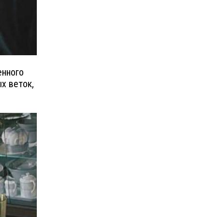
енного
х веток,