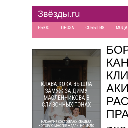
Звёзды.ru
НЬЮС
ПРОЗА
СОБЫТИЯ
МОДА
БОР
КА
КЛ
КЛАВА КОКА ВЫШЛА
АК
ЗАМУЖ ЗА ДИМУ
МАСЛЕННИКОВА В
РАС
СЛИВОЧНЫХ ТОНАХ
ПР
НАКАНУНЕ СОСТОЯЛАСЬ СВАДЬБА,
КОТОРУЮ МНОГИЕ ЖДАЛИ, НО МАЛО