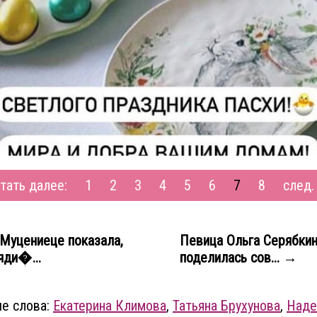
тать далее:
1
2
3
4
5
6
7
8
след
Муцениеце показала,
Певица Ольга Серябки
яди�...
поделилась сов... →
е слова:
Екатерина Климова
,
Татьяна Брухунова
,
Над