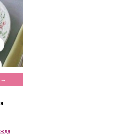
. →
на
ежда