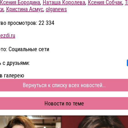
Ксения Бородина
,
Наташа Королева
,
Ксения Собчак
,
Т
ки
,
Кристина Асмус
,
olganews
во просмотров: 22 334
ezdi.ru
то: Социальные сети
 с друзьями:
в галерею
Вернуться к списку всех новостей...
Новости по теме