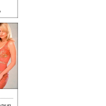
А
АЛИ ИЗ