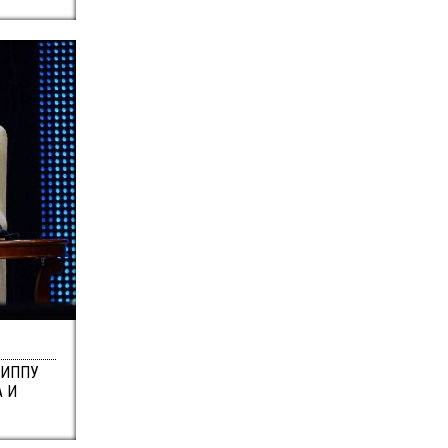
ЛИППУ
 И