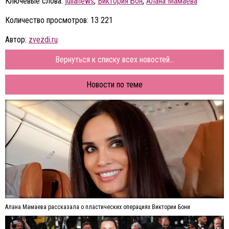
Ключевые слова:
julianews
,
Виктория Бон
,
Алана Мамаева
Количество просмотров: 13 221
Автор:
zvezdi.ru
Вернуться к списку всех новостей...
Новости по теме
Алана Мамаева рассказала о пластических операциях Виктории Бони