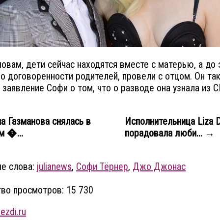
ловам, дети сейчас находятся вместе с матерью, а до 
по договоренности родителей, провели с отцом. Он та
 заявление Софи о том, что о разводе она узнала из 
 Газманова снялась в
Исполнительница Liza D
м �...
порадовала люби... →
е слова:
julianews
,
Софи Тёрнер
,
Джо Джонас
во просмотров: 15 730
ezdi.ru