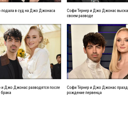
 подала в суд на Джо Джонаса
Софи Тернер и Джо Джонас выска
своем разводе
р и Джо Джонас разводятся после
Софи Тёрнер и Джо Джонас праз
 брака
рождение первенца