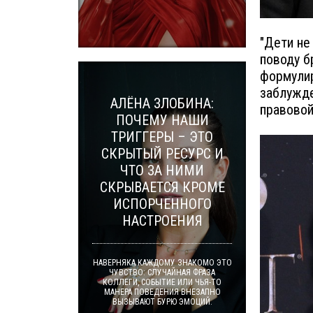
"Дети не
поводу б
формулир
заблужде
АЛЁНА ЗЛОБИНА:
правовой
ПОЧЕМУ НАШИ
ТРИГГЕРЫ – ЭТО
СКРЫТЫЙ РЕСУРС И
ЧТО ЗА НИМИ
СКРЫВАЕТСЯ КРОМЕ
ИСПОРЧЕННОГО
НАСТРОЕНИЯ
НАВЕРНЯКА КАЖДОМУ ЗНАКОМО ЭТО
ЧУВСТВО: СЛУЧАЙНАЯ ФРАЗА
КОЛЛЕГИ, СОБЫТИЕ ИЛИ ЧЬЯ-ТО
МАНЕРА ПОВЕДЕНИЯ ВНЕЗАПНО
ВЫЗЫВАЮТ БУРЮ ЭМОЦИЙ.