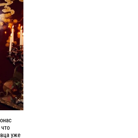
онас
 что
евца уже