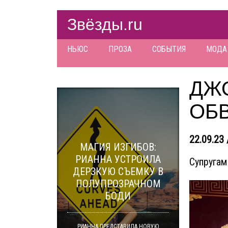
Звёзды.ru
НЬЮС
ПРОЗА
СОБЫТИЯ
МОДА
ДЖ
ОБ
22.09.23 
МАГИЯ ИЗГИБОВ:
РИАННА УСТРОИЛА
Супругам
ДЕРЗКУЮ СЪЕМКУ В
ПОЛУПРОЗРАЧНОМ
БОДИ
РИАННА ПРЕДСТАВИЛА НОВУЮ