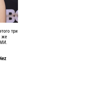
этого три
к же
СМИ.
iez