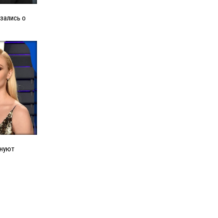
зались о
днуют