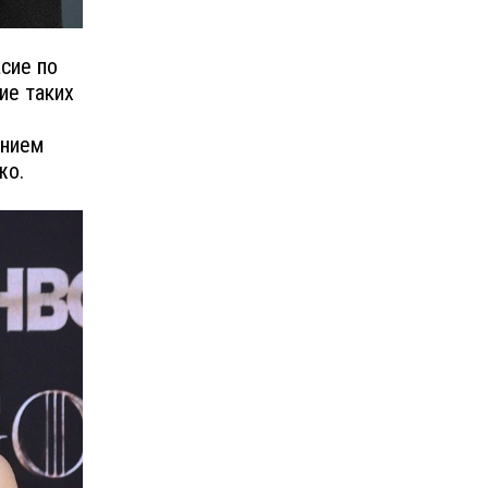
сие по
ие таких
ением
жо.