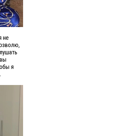
я не
позволю,
слушать
 вы
тобы я
.