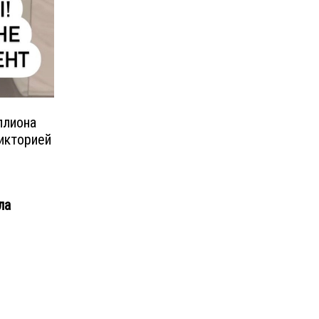
ллиона
икторией
ла