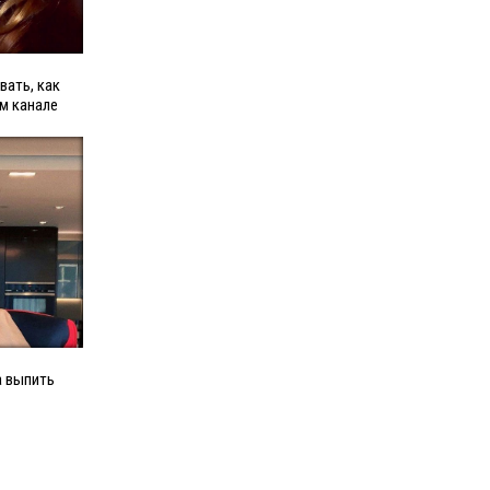
вать, как
м канале
а выпить