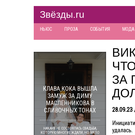
Звёзды.ru
НЬЮС
ПРОЗА
СОБЫТИЯ
МОДА
ВИК
ЧТО
ЗА
КЛАВА КОКА ВЫШЛА
ДО
ЗАМУЖ ЗА ДИМУ
МАСЛЕННИКОВА В
28.09.23 
СЛИВОЧНЫХ ТОНАХ
Инициати
НАКАНУНЕ СОСТОЯЛАСЬ СВАДЬБА,
удалась.
КОТОРУЮ МНОГИЕ ЖДАЛИ, НО МАЛО