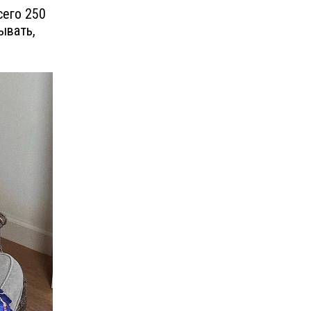
сего 250
ывать,