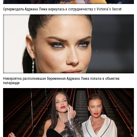
Супермодель Адриана Лима вернулась к сотрудничеству с Victoria's Secret
Невероятна располневшая беременная Адриана Лима попала в объектив
папарацци